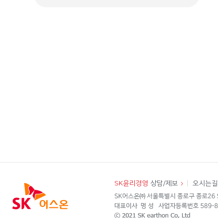
Social Innovation
사회적기업 생태계 조성
사회적경제 발굴/육성
사회적경제 파트너십
지속가능발전목표 심볼 :11,12,13,14,17
Green Innovation
지속 가능한 경영
지구온난화 대응
생물다양성 보존
폐플라스틱 자원재순환
지역사회 환경보호
지속가능발전목표 심볼 :11,13,14,15,17
Happy Innovation
지역사회와의 상생
SK윤리경영
상담/제보
오시는길
1%행복나눔(구성원 기부)
구성원 자원봉사(SK1004 봉사단) -중점 영역 : 독거노인, 발달장애인
지역상생 및 사회안전망 구축